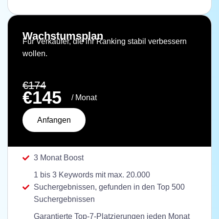
Wachstumsplan
Für Verkäufer, die ihr Ranking stabil verbessern
wollen.
€174
€145
/ Monat
Anfangen
3 Monat Boost
1 bis 3 Keywords mit max. 20.000
Suchergebnissen, gefunden in den Top 500
Suchergebnissen
Garantierte Top-7-Platzierungen jeden Monat