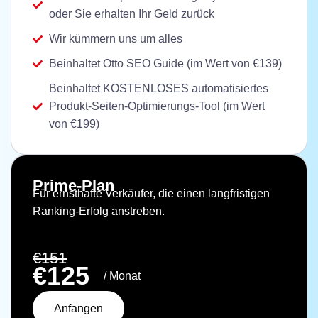
oder Sie erhalten Ihr Geld zurück
Wir kümmern uns um alles
Beinhaltet Otto SEO Guide (im Wert von €139)
Beinhaltet KOSTENLOSES automatisiertes
Produkt-Seiten-Optimierungs-Tool (im Wert
von €199)
Prime-Plan
Für ernsthafte Verkäufer, die einen langfristigen
Ranking-Erfolg anstreben.
€151
€125
/ Monat
Anfangen