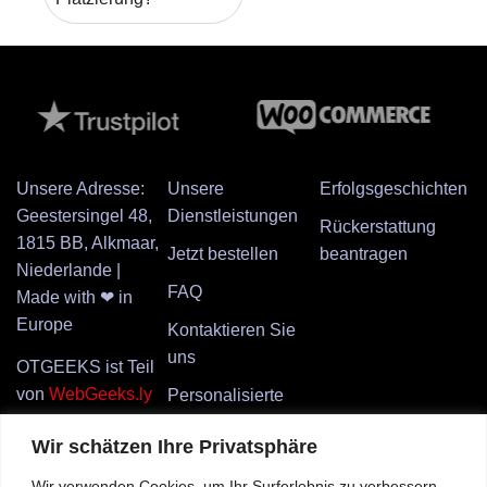
Unsere Adresse:
Unsere
Erfolgsgeschichten
Geestersingel 48,
Dienstleistungen
Rückerstattung
1815 BB, Alkmaar,
Jetzt bestellen
beantragen
Niederlande |
FAQ
Made with ❤ in
Europe
Kontaktieren Sie
uns
OTGEEKS ist Teil
von
WebGeeks.ly
Personalisierte
und Webgeeks.ly
Produktbeschreibung
Wir schätzen Ihre Privatsphäre
ist Teil von
REBEL
anfordern
Internet BV
.
Wir verwenden Cookies, um Ihr Surferlebnis zu verbessern,